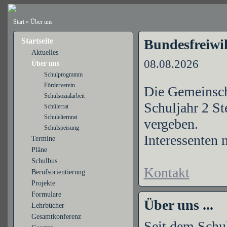
Start
»
Über uns
Startseite
Bundesfreiwil
Aktuelles
08.08.2026
Über uns
Schulprogramm
Förderverein
Die Gemeinsch
Schulsozialarbeit
Schuljahr 2 St
Schülerrat
Schulelternrat
vergeben.
Schulspeisung
Interessenten 
Termine
Pläne
Schulbus
Kontakt
Berufsorientierung
Projekte
Formulare
Über uns ...
Lehrbücher
Gesamtkonferenz
Seit dem Schul