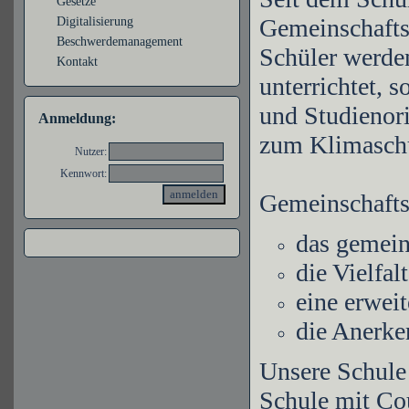
Gesetze
Gemeinschafts
Digitalisierung
Beschwerdemanagement
Schüler werden
Kontakt
unterrichtet, 
und Studienor
Anmeldung:
zum Klimaschu
Nutzer:
Kennwort:
Gemeinschafts
das gemein
die Vielfal
eine erwei
die Anerken
Unsere Schule 
Schule mit Cou